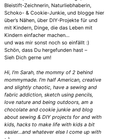
Bleistift-Zeichnerin, Naturliebhaberin,
Schoko- & Cookie-Junkie, und blogge hier
über’s Nähen, über DIY-Projekte für und
mit Kindern, Dinge, die das Leben mit
Kindern einfacher machen…
und was mir sonst noch so einfällt :)
Schön, dass Du hergefunden hast –
Sieh Dich gerne um!
Hi, I’m Sarah, the mommy of 2 behind
mommymade. I’m half American, creative
and slightly chaotic, have a sewing and
fabric addiction, sketch using pencils,
love nature and being outdoors, am a
chocolate and cookie junkie and blog
about sewing & DIY projects for and with
kids, hacks to make life with kids a bit
easier…and whatever else I come up with