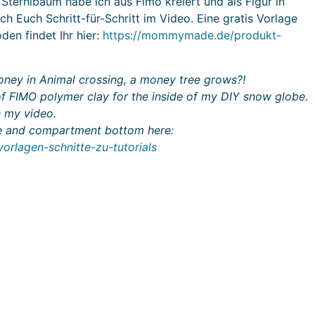
ternibaum habe ich aus Fimo kreiert und als Figur in
h Euch Schritt-für-Schritt im Video. Eine gratis Vorlage
den findet Ihr hier:
https://mommymade.de/produkt-
money in Animal crossing, a money tree grows?!
f FIMO polymer clay for the inside of my DIY snow globe.
 my video.
ate and compartment bottom here:
rlagen-schnitte-zu-tutorials