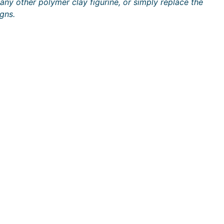
any other polymer clay figurine, or simply replace the
igns.