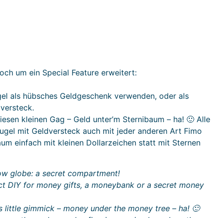
ch um ein Special Feature erweitert:
el als hübsches Geldgeschenk verwenden, oder als
dversteck.
diesen kleinen Gag – Geld unter’m Sternibaum – ha! 🙂 Alle
ugel mit Geldversteck auch mit jeder anderen Art Fimo
m einfach mit kleinen Dollarzeichen statt mit Sternen
now globe: a secret compartment!
ect DIY for money gifts, a moneybank or a secret money
s little gimmick – money under the money tree – ha! 🙂