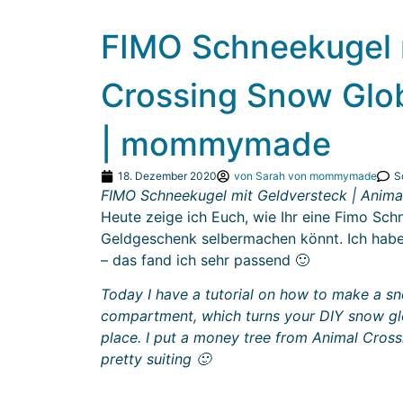
FIMO Schneekugel m
Crossing Snow Globe
| mommymade
18. Dezember 2020
von
Sarah von mommymade
S
FIMO Schneekugel mit Geldversteck | Animal
Heute zeige ich Euch, wie Ihr eine Fimo Sch
Geldgeschenk selbermachen könnt. Ich habe
– das fand ich sehr passend 🙂
Today I have a tutorial on how to make a sn
compartment, which turns your DIY snow glo
place. I put a money tree from Animal Cros
pretty suiting 🙂