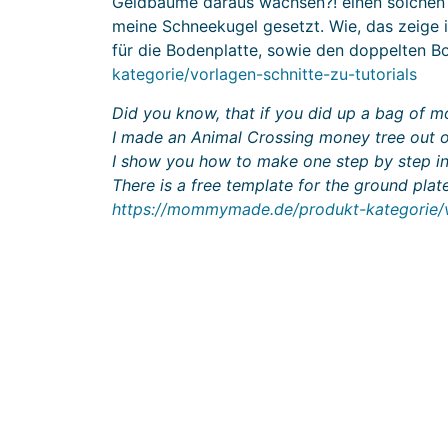
Geldbäume daraus wachsen?! einen solchen S
meine Schneekugel gesetzt. Wie, das zeige ic
für die Bodenplatte, sowie den doppelten Bo
kategorie/vorlagen-schnitte-zu-tutorials
Did you know, that if you did up a bag of 
I made an Animal Crossing money tree out o
I show you how to make one step by step in
There is a free template for the ground pl
https://mommymade.de/produkt-kategorie/vo