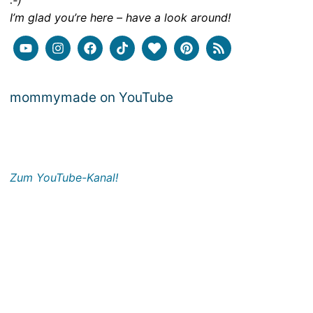
:-)
I’m glad you’re here – have a look around!
mommymade on YouTube
Zum YouTube-Kanal!