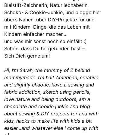
Bleistift-Zeichnerin, Naturliebhaberin,
Schoko- & Cookie-Junkie, und blogge hier
über’s Nähen, über DIY-Projekte für und
mit Kindern, Dinge, die das Leben mit
Kindern einfacher machen…
und was mir sonst noch so einfällt :)
Schön, dass Du hergefunden hast –
Sieh Dich gerne um!
Hi, I’m Sarah, the mommy of 2 behind
mommymade. I’m half American, creative
and slightly chaotic, have a sewing and
fabric addiction, sketch using pencils,
love nature and being outdoors, am a
chocolate and cookie junkie and blog
about sewing & DIY projects for and with
kids, hacks to make life with kids a bit
easier…and whatever else I come up with