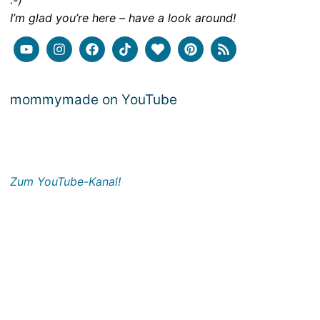
:-)
I’m glad you’re here – have a look around!
mommymade on YouTube
Zum YouTube-Kanal!