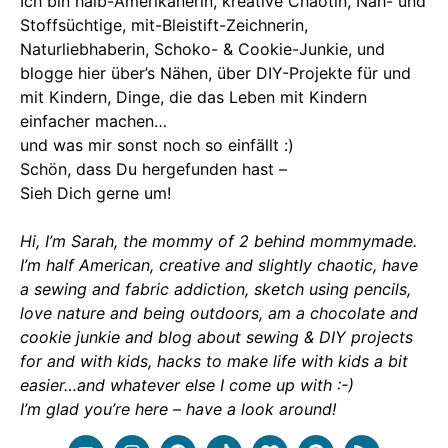
Ich bin halb-Amerikanerin, kreative Chaotin, Näh- und
Stoffsüchtige, mit-Bleistift-Zeichnerin,
Naturliebhaberin, Schoko- & Cookie-Junkie, und
blogge hier über’s Nähen, über DIY-Projekte für und
mit Kindern, Dinge, die das Leben mit Kindern
einfacher machen…
und was mir sonst noch so einfällt :)
Schön, dass Du hergefunden hast –
Sieh Dich gerne um!
Hi, I’m Sarah, the mommy of 2 behind mommymade.
I’m half American, creative and slightly chaotic, have
a sewing and fabric addiction, sketch using pencils,
love nature and being outdoors, am a chocolate and
cookie junkie and blog about sewing & DIY projects
for and with kids, hacks to make life with kids a bit
easier…and whatever else I come up with :-)
I’m glad you’re here – have a look around!