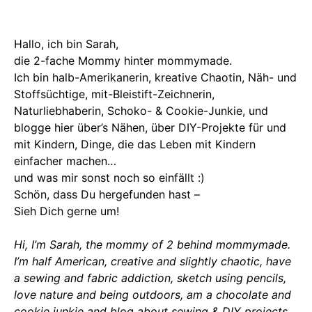
Hallo, ich bin Sarah,
die 2-fache Mommy hinter mommymade.
Ich bin halb-Amerikanerin, kreative Chaotin, Näh- und
Stoffsüchtige, mit-Bleistift-Zeichnerin,
Naturliebhaberin, Schoko- & Cookie-Junkie, und
blogge hier über’s Nähen, über DIY-Projekte für und
mit Kindern, Dinge, die das Leben mit Kindern
einfacher machen…
und was mir sonst noch so einfällt :)
Schön, dass Du hergefunden hast –
Sieh Dich gerne um!
Hi, I’m Sarah, the mommy of 2 behind mommymade.
I’m half American, creative and slightly chaotic, have
a sewing and fabric addiction, sketch using pencils,
love nature and being outdoors, am a chocolate and
cookie junkie and blog about sewing & DIY projects