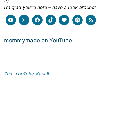
:-)
I’m glad you’re here – have a look around!
mommymade on YouTube
Zum YouTube-Kanal!