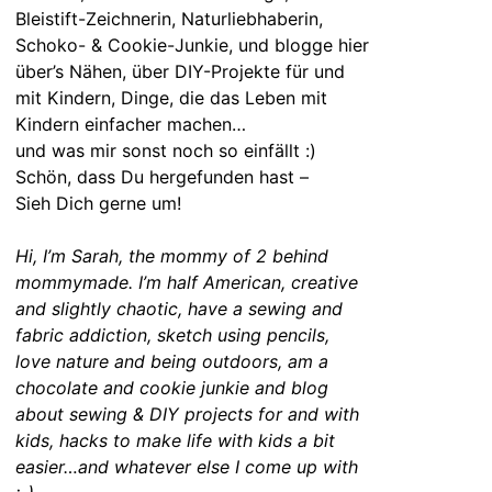
Bleistift-Zeichnerin, Naturliebhaberin,
Schoko- & Cookie-Junkie, und blogge hier
über’s Nähen, über DIY-Projekte für und
mit Kindern, Dinge, die das Leben mit
Kindern einfacher machen…
und was mir sonst noch so einfällt :)
Schön, dass Du hergefunden hast –
Sieh Dich gerne um!
Hi, I’m Sarah, the mommy of 2 behind
mommymade. I’m half American, creative
and slightly chaotic, have a sewing and
fabric addiction, sketch using pencils,
love nature and being outdoors, am a
chocolate and cookie junkie and blog
about sewing & DIY projects for and with
kids, hacks to make life with kids a bit
easier…and whatever else I come up with