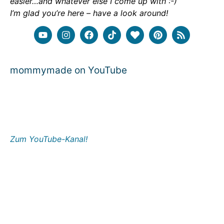
easier…and whatever else I come up with :-)
I’m glad you’re here – have a look around!
mommymade on YouTube
Zum YouTube-Kanal!