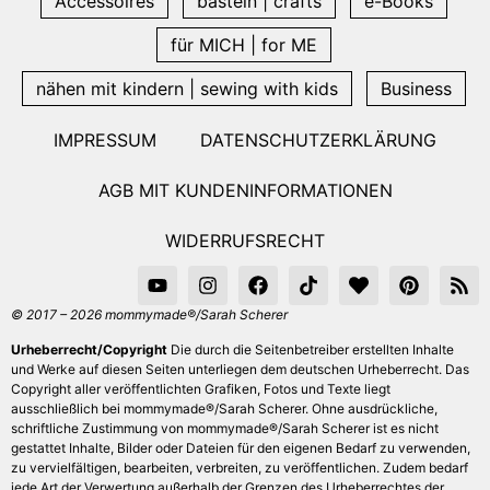
Accessoires
basteln | crafts
e-Books
für MICH | for ME
nähen mit kindern | sewing with kids
Business
IMPRESSUM
DATENSCHUTZERKLÄRUNG
AGB MIT KUNDENINFORMATIONEN
WIDERRUFSRECHT
© 2017 – 2026 mommymade®/Sarah Scherer
Urheberrecht/Copyright
Die durch die Seitenbetreiber erstellten Inhalte
und Werke auf diesen Seiten unterliegen dem deutschen Urheberrecht. Das
Copyright aller veröffentlichten Grafiken, Fotos und Texte liegt
ausschließlich bei mommymade®/Sarah Scherer. Ohne ausdrückliche,
schriftliche Zustimmung von mommymade®/Sarah Scherer ist es nicht
gestattet Inhalte, Bilder oder Dateien für den eigenen Bedarf zu verwenden,
zu vervielfältigen, bearbeiten, verbreiten, zu veröffentlichen. Zudem bedarf
jede Art der Verwertung außerhalb der Grenzen des Urheberrechtes der