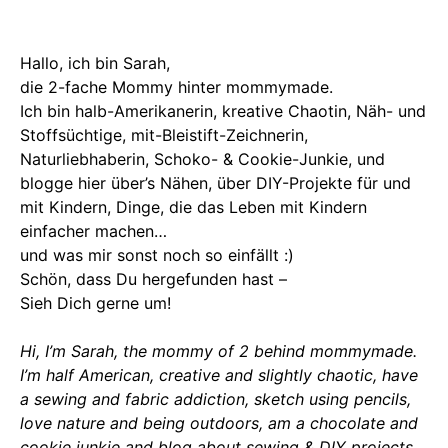
Hallo, ich bin Sarah,
die 2-fache Mommy hinter mommymade.
Ich bin halb-Amerikanerin, kreative Chaotin, Näh- und
Stoffsüchtige, mit-Bleistift-Zeichnerin,
Naturliebhaberin, Schoko- & Cookie-Junkie, und
blogge hier über’s Nähen, über DIY-Projekte für und
mit Kindern, Dinge, die das Leben mit Kindern
einfacher machen…
und was mir sonst noch so einfällt :)
Schön, dass Du hergefunden hast –
Sieh Dich gerne um!
Hi, I’m Sarah, the mommy of 2 behind mommymade.
I’m half American, creative and slightly chaotic, have
a sewing and fabric addiction, sketch using pencils,
love nature and being outdoors, am a chocolate and
cookie junkie and blog about sewing & DIY projects