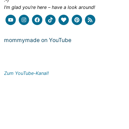
:-)
I’m glad you’re here – have a look around!
mommymade on YouTube
Zum YouTube-Kanal!