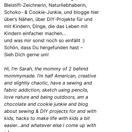
Bleistift-Zeichnerin, Naturliebhaberin,
Schoko- & Cookie-Junkie, und blogge hier
über’s Nähen, über DIY-Projekte für und
mit Kindern, Dinge, die das Leben mit
Kindern einfacher machen…
und was mir sonst noch so einfällt :)
Schön, dass Du hergefunden hast –
Sieh Dich gerne um!
Hi, I’m Sarah, the mommy of 2 behind
mommymade. I’m half American, creative
and slightly chaotic, have a sewing and
fabric addiction, sketch using pencils,
love nature and being outdoors, am a
chocolate and cookie junkie and blog
about sewing & DIY projects for and with
kids, hacks to make life with kids a bit
easier…and whatever else I come up with