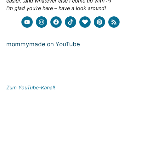
easier…and whatever else I come up with :-)
I’m glad you’re here – have a look around!
mommymade on YouTube
Zum YouTube-Kanal!