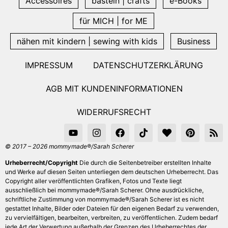
Accessoires
basteln | crafts
e-Books
für MICH | for ME
nähen mit kindern | sewing with kids
Business
IMPRESSUM
DATENSCHUTZERKLÄRUNG
AGB MIT KUNDENINFORMATIONEN
WIDERRUFSRECHT
© 2017 – 2026 mommymade®/Sarah Scherer
Urheberrecht/Copyright
Die durch die Seitenbetreiber erstellten Inhalte
und Werke auf diesen Seiten unterliegen dem deutschen Urheberrecht. Das
Copyright aller veröffentlichten Grafiken, Fotos und Texte liegt
ausschließlich bei mommymade®/Sarah Scherer. Ohne ausdrückliche,
schriftliche Zustimmung von mommymade®/Sarah Scherer ist es nicht
gestattet Inhalte, Bilder oder Dateien für den eigenen Bedarf zu verwenden,
zu vervielfältigen, bearbeiten, verbreiten, zu veröffentlichen. Zudem bedarf
jede Art der Verwertung außerhalb der Grenzen des Urheberrechtes der