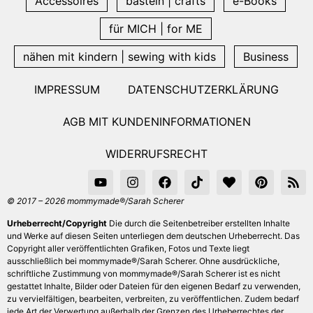
Accessoires
basteln | crafts
e-Books
für MICH | for ME
nähen mit kindern | sewing with kids
Business
IMPRESSUM
DATENSCHUTZERKLÄRUNG
AGB MIT KUNDENINFORMATIONEN
WIDERRUFSRECHT
© 2017 – 2026 mommymade®/Sarah Scherer
Urheberrecht/Copyright
Die durch die Seitenbetreiber erstellten Inhalte
und Werke auf diesen Seiten unterliegen dem deutschen Urheberrecht. Das
Copyright aller veröffentlichten Grafiken, Fotos und Texte liegt
ausschließlich bei mommymade®/Sarah Scherer. Ohne ausdrückliche,
schriftliche Zustimmung von mommymade®/Sarah Scherer ist es nicht
gestattet Inhalte, Bilder oder Dateien für den eigenen Bedarf zu verwenden,
zu vervielfältigen, bearbeiten, verbreiten, zu veröffentlichen. Zudem bedarf
jede Art der Verwertung außerhalb der Grenzen des Urheberrechtes der