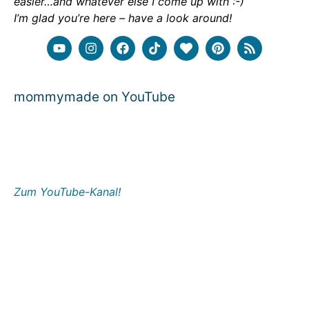
easier…and whatever else I come up with :-)
I’m glad you’re here – have a look around!
mommymade on YouTube
Zum YouTube-Kanal!