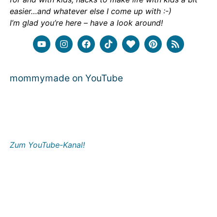
easier…and whatever else I come up with :-)
I’m glad you’re here – have a look around!
mommymade on YouTube
Zum YouTube-Kanal!