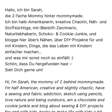
Hallo, ich bin Sarah,
die 2-fache Mommy hinter mommymade.
Ich bin halb-Amerikanerin, kreative Chaotin, Näh- und
Stoffsüchtige, mit-Bleistift-Zeichnerin,
Naturliebhaberin, Schoko- & Cookie-Junkie, und
blogge hier über’s Nähen, über DIY-Projekte für und
mit Kindern, Dinge, die das Leben mit Kindern
einfacher machen…
und was mir sonst noch so einfällt :)
Schön, dass Du hergefunden hast –
Sieh Dich gerne um!
Hi, I’m Sarah, the mommy of 2 behind mommymade.
I’m half American, creative and slightly chaotic, have
a sewing and fabric addiction, sketch using pencils,
love nature and being outdoors, am a chocolate and
cookie junkie and blog about sewing & DIY projects
for and with kids, hacks to make life with kids a bit