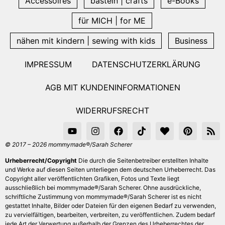
Accessoires
basteln | crafts
e-Books
für MICH | for ME
nähen mit kindern | sewing with kids
Business
IMPRESSUM
DATENSCHUTZERKLÄRUNG
AGB MIT KUNDENINFORMATIONEN
WIDERRUFSRECHT
© 2017 – 2026 mommymade®/Sarah Scherer
Urheberrecht/Copyright
Die durch die Seitenbetreiber erstellten Inhalte
und Werke auf diesen Seiten unterliegen dem deutschen Urheberrecht. Das
Copyright aller veröffentlichten Grafiken, Fotos und Texte liegt
ausschließlich bei mommymade®/Sarah Scherer. Ohne ausdrückliche,
schriftliche Zustimmung von mommymade®/Sarah Scherer ist es nicht
gestattet Inhalte, Bilder oder Dateien für den eigenen Bedarf zu verwenden,
zu vervielfältigen, bearbeiten, verbreiten, zu veröffentlichen. Zudem bedarf
jede Art der Verwertung außerhalb der Grenzen des Urheberrechtes der