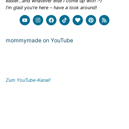
easier…and whatever else I come up with :-)
I’m glad you’re here – have a look around!
mommymade on YouTube
Zum YouTube-Kanal!