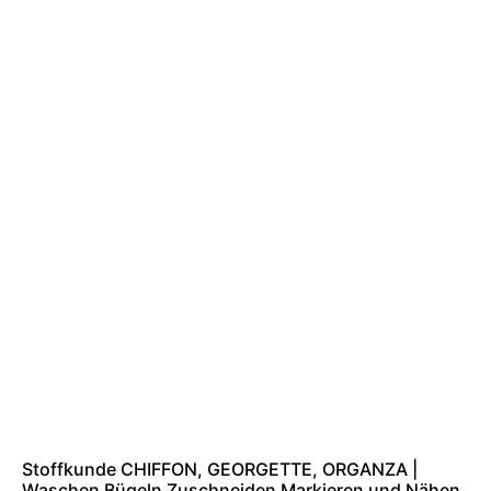
Stoffkunde CHIFFON, GEORGETTE, ORGANZA |
Waschen Bügeln Zuschneiden Markieren und Nähen