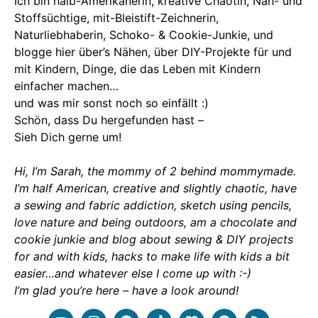
Ich bin halb-Amerikanerin, kreative Chaotin, Näh- und
Stoffsüchtige, mit-Bleistift-Zeichnerin,
Naturliebhaberin, Schoko- & Cookie-Junkie, und
blogge hier über’s Nähen, über DIY-Projekte für und
mit Kindern, Dinge, die das Leben mit Kindern
einfacher machen…
und was mir sonst noch so einfällt :)
Schön, dass Du hergefunden hast –
Sieh Dich gerne um!
Hi, I’m Sarah, the mommy of 2 behind mommymade.
I’m half American, creative and slightly chaotic, have
a sewing and fabric addiction, sketch using pencils,
love nature and being outdoors, am a chocolate and
cookie junkie and blog about sewing & DIY projects
for and with kids, hacks to make life with kids a bit
easier…and whatever else I come up with :-)
I’m glad you’re here – have a look around!