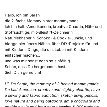
Hallo, ich bin Sarah,
die 2-fache Mommy hinter mommymade.
Ich bin halb-Amerikanerin, kreative Chaotin, Näh- und
Stoffsüchtige, mit-Bleistift-Zeichnerin,
Naturliebhaberin, Schoko- & Cookie-Junkie, und
blogge hier über’s Nähen, über DIY-Projekte für und
mit Kindern, Dinge, die das Leben mit Kindern
einfacher machen…
und was mir sonst noch so einfällt :)
Schön, dass Du hergefunden hast –
Sieh Dich gerne um!
Hi, I’m Sarah, the mommy of 2 behind mommymade.
I’m half American, creative and slightly chaotic, have
a sewing and fabric addiction, sketch using pencils,
love nature and being outdoors, am a chocolate and
cookie junkie and blog about sewing & DIY projects