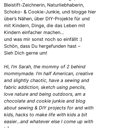
Bleistift-Zeichnerin, Naturliebhaberin,
Schoko- & Cookie-Junkie, und blogge hier
über’s Nähen, über DIY-Projekte für und
mit Kindern, Dinge, die das Leben mit
Kindern einfacher machen…
und was mir sonst noch so einfällt :)
Schön, dass Du hergefunden hast –
Sieh Dich gerne um!
Hi, I’m Sarah, the mommy of 2 behind
mommymade. I’m half American, creative
and slightly chaotic, have a sewing and
fabric addiction, sketch using pencils,
love nature and being outdoors, am a
chocolate and cookie junkie and blog
about sewing & DIY projects for and with
kids, hacks to make life with kids a bit
easier…and whatever else I come up with