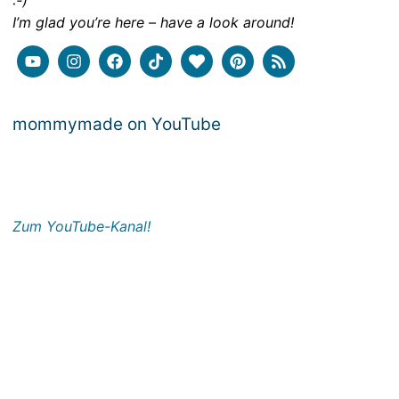
:-)
I’m glad you’re here – have a look around!
mommymade on YouTube
Zum YouTube-Kanal!