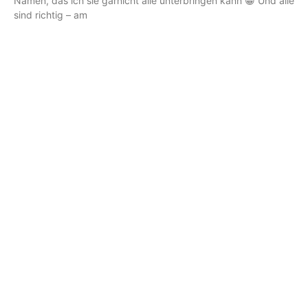
Namen, das ich sie garnicht alle unterbringen kann 😀 Und alle
sind richtig – am