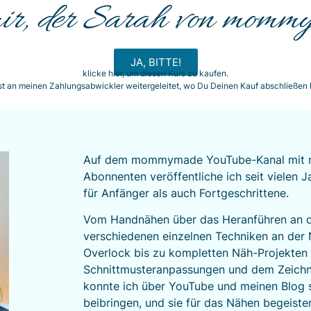
mir, der Sarah von momm
JA, BITTE!
klicke hier, um diesen Kurs zu kaufen.
st an meinen Zahlungsabwickler weitergeleitet, wo Du Deinen Kauf abschließen 
Auf dem mommymade YouTube-Kanal mit mi
Abonnenten veröffentliche ich seit vielen 
für Anfänger als auch Fortgeschrittene.
Vom Handnähen über das Heranführen an d
verschiedenen einzelnen Techniken an der
Overlock bis zu kompletten Näh-Projekten
Schnittmusteranpassungen und dem Zeichn
konnte ich über YouTube und meinen Blog 
beibringen, und sie für das Nähen begeister