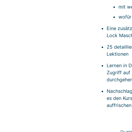
mit w
wofür
Eine zusätz
Lock Maschi
25 detailli
Lektionen
Lernen in 
Zugriff auf
durchgehen 
Nachschlage
es den Kurs
auffrischen
Du wir