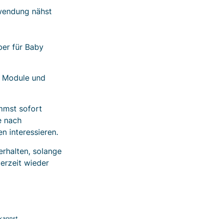
nwendung nähst
ber für Baby
ne Module und
mmst sofort
e nach
n interessieren.
erhalten, solange
erzeit wieder
kannst.