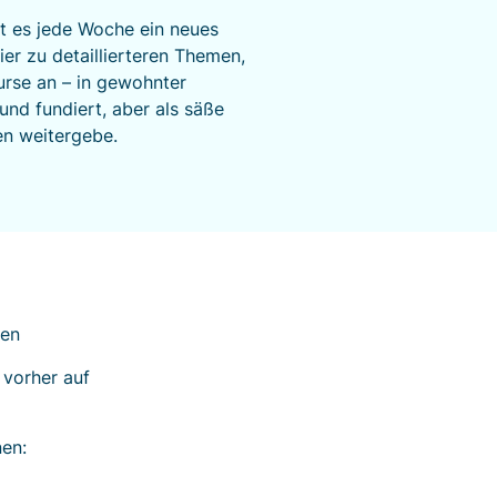
bt es jede Woche ein neues
er zu detaillierteren Themen,
urse an – in gewohnter
d fundiert, aber als säße
en weitergebe.
den
 vorher auf
nen: