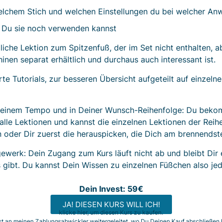
elchem Stich und welchen Einstellungen du bei welcher A
 Du sie noch verwenden kannst
liche Lektion zum Spitzenfuß, der im Set nicht enthalten, a
nen separat erhältlich und durchaus auch interessant ist.
erte Tutorials, zur besseren Übersicht aufgeteilt auf einzel
Deinem Tempo und in Deiner Wunsch-Reihenfolge: Du beko
 alle Lektionen und kannst die einzelnen Lektionen der Reih
oder Dir zuerst die herauspicken, die Dich am brennendste
werk: Dein Zugang zum Kurs läuft nicht ab und bleibt Dir 
 gibt. Du kannst Dein Wissen zu einzelnen Füßchen also jed
Dein Invest: 59€
JA! DIESEN KURS WILL ICH!
klicke hier, um diesen Kurs zu kaufen.
st an meinen Zahlungsabwickler weitergeleitet, wo Du Deinen Kauf abschließen 