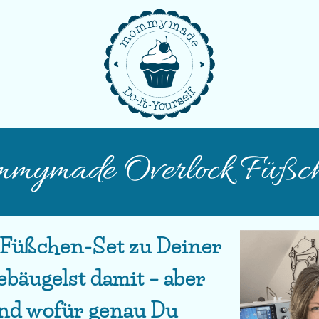
mymade Overlock Füßc
k Füßchen-Set zu Deiner
ebäugelst damit – aber
und wofür genau Du